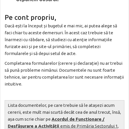
Pe cont propriu,
Dacă ești la început și bugetul e mai mic, ai putea alege să
faci chiar tu aceste demersuri. În acest caz trebuie să te
înarmezi cu răbdare, să studiezi cu atenție informațiile
furizate aici și pe site-ul primăriei, să completezi
formularele și să depui setul de acte.
Completarea formularelor (cerere și declarație) nu ar trebui
să pună probleme nimănui. Documentele nu sunt foarte
tehnice, iar pentru completarea lor sunt necesare informații
intuitive.
Lista documentelor, pe care trebuie să le atașezi acum
cererii, este mult mai scurtă decât cea de anul trecut, însă,
așa cum scrie chiar pe
Acordul de Funcționare /
Desfășurare a Activității
emis de Primăria Sectorului 1
,