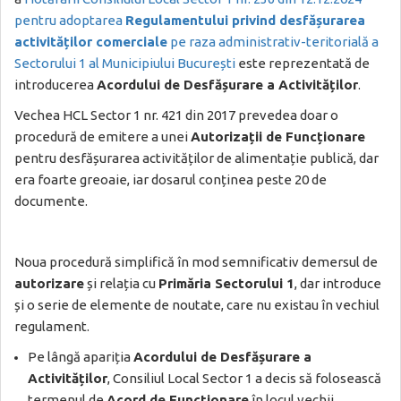
pentru adoptarea
Regulamentului privind desfășurarea
activităților comerciale
pe raza administrativ-teritorială a
Sectorului 1 al Municipiului București
este reprezentată de
introducerea
Acordului de Desfășurare a Activităților
.
Vechea HCL Sector 1 nr. 421 din 2017 prevedea doar o
procedură de emitere a unei
Autorizații de Funcționare
pentru desfășurarea activităților de alimentație publică, dar
era foarte greoaie, iar dosarul conținea peste 20 de
documente.
Noua procedură simplifică în mod semnificativ demersul de
autorizare
și relația cu
Primăria Sectorului 1
, dar introduce
și o serie de elemente de noutate, care nu existau în vechiul
regulament.
Pe lângă apariția
Acordului de Desfășurare a
Activităților
, Consiliul Local Sector 1 a decis să folosească
termenul de
Acord de Funcționare
în locul vechii