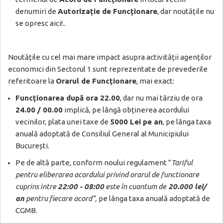
denumiri de
Autorizație de Funcționare
, dar noutățile nu
se opresc aici!..
Noutățile cu cel mai mare impact asupra activității agenților
economici din Sectorul 1 sunt reprezentate de prevederile
referitoare la
Orarul de Funcționare
, mai exact:
Funcționarea după ora 22.00
, dar nu mai târziu de ora
24.00 / 00.00
implică, pe lângă obținerea acordului
vecinilor, plata unei taxe de
5000 Lei pe an
, pe lânga taxa
anuală adoptată de Consiliul General al Municipiului
București.
Pe de altă parte, conform noului regulament ”
Tariful
pentru eliberarea acordului privind orarul de functionare
cuprins intre
22:00 - 08:00
este în cuantum de
20.000 lei/
an
pentru fiecare acord”,
pe lânga taxa anuală adoptată de
CGMB.