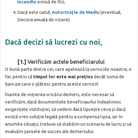
Incendiu
emisă de ISU,
Dacă este cazul,
Autorizație de Mediu
(eventual,
Decizia anuală de vizare).
Dacă decizi să lucrezi cu noi,
[1.]
Verificăm actele beneficiarului
O bună parte dintre cei, care apelează la serviciile noastre, o
fac pentru că
timpul lor este mai prețios
decât suma de
bani pe care o plătesc pentru aceste servicii!
Înainte de inițierea oricărui demers, este necesar să
verificăm, dacă documentele beneficiaurlui îndeplinesc
exigențele instituției, să vedem dacă lipsește ceva și dacă
există vreo soluție legală pentru a compensa lipsa, iar în
anumite situații, trebuie să stabilim un scenariu de lucru și să
evaluăm șansele de succes ale demersului.