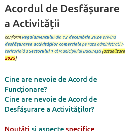
Acordul de Desfășurare
a Activității
conform
Regulamentului
din
12 decembrie 2024
privind
desfășurarea activităților comerciale
pe raza administrativ-
teritorială a
Sectorului 1
al Municipiului București
[
actualizare
2025
]
Cine are nevoie de Acord de
Funcționare?
Cine are nevoie de Acord de
Desfășurare a Activităților?
Noutăți
și aspecte
specifice