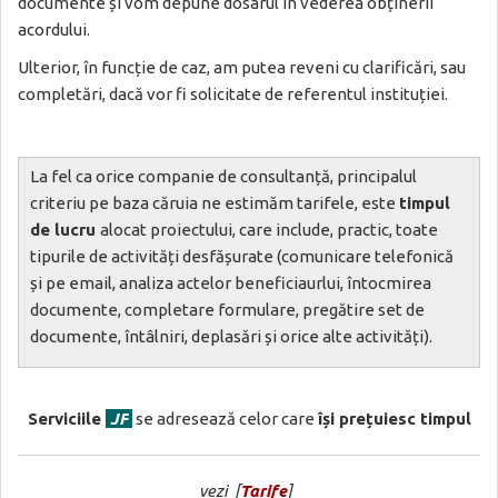
documente și vom depune dosarul în vederea obținerii
acordului.
Ulterior, în funcție de caz, am putea reveni cu clarificări, sau
completări, dacă vor fi solicitate de referentul instituției.
La fel ca orice companie de consultanță, principalul
criteriu pe baza căruia ne estimăm tarifele, este
timpul
de lucru
alocat proiectului, care include, practic, toate
tipurile de activități desfășurate (comunicare telefonică
și pe email, analiza actelor beneficiaurlui, întocmirea
documente, completare formulare, pregătire set de
documente, întâlniri, deplasări și orice alte activități).
Serviciile
JF
se adresează celor care
își prețuiesc timpul
vezi [
Tarife
]