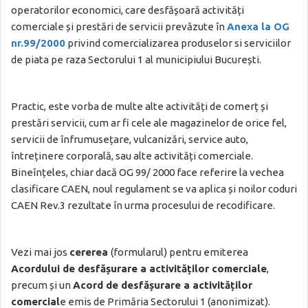
operatorilor economici, care desfășoară activități
comerciale și prestări de servicii prevăzute în
Anexa la OG
nr.99/2000
privind comercializarea produselor si serviciilor
de piata pe raza Sectorului 1 al municipiului București.
Practic, este vorba de multe alte activități de comerț și
prestări servicii, cum ar fi cele ale magazinelor de orice fel,
servicii de înfrumusețare, vulcanizări, service auto,
întreținere corporală, sau alte activități comerciale.
Bineînțeles, chiar dacă OG 99/ 2000 face referire la vechea
clasificare CAEN, noul regulament se va aplica și noilor coduri
CAEN Rev.3 rezultate în urma procesului de recodificare.
Vezi mai jos
cererea
(formularul) pentru emiterea
Acordului de desfășurare a activităților comerciale
,
precum și un
Acord de desfășurare a activităților
comercial
e emis de Primăria Sectorului 1 (anonimizat).