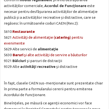
activităților comerciale,
Acordul de Funcționare
este
necesar pentru desfășurarea activităților de alimentație
publică și a activităților recreative și distractive, care se
regăsesc în următoarele coduri CAEN (Rev.2):
5610
Restaurante
5621
Activităţi de alimentaţie (
catering
) pentru
evenimente
5629 Alte servicii de
alimentaţie
5630
Baruri
şi alte activităţi de servire a băuturilor
9321
Bâlciuri
şi parcuri de distracţii
9329 Alte
activităţi recreative
şi distractive
În fapt, clasele CAEN sus-menționate sunt prezentate chiar
în prima parte a formularului cererii pentru emiterea
Acordului de Funcționare.
Bineînțeles, pe măsură ce agenții economici vor face
demersuri la Registrul Comerțului pentru trecerea la noua