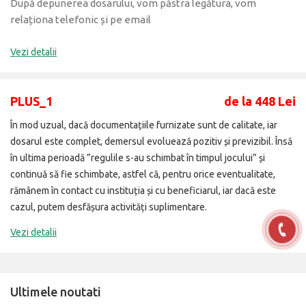
După depunerea dosarului, vom păstra legătura, vom
relaționa telefonic și pe email
Vezi detalii
PLUS_1
de la 448 Lei
În mod uzual, dacă documentațiile furnizate sunt de calitate, iar
dosarul este complet, demersul evoluează pozitiv și previzibil. Însă
în ultima perioadă ”regulile s-au schimbat în timpul jocului” și
continuă să fie schimbate, astfel că, pentru orice eventualitate,
rămânem în contact cu instituția și cu beneficiarul, iar dacă este
cazul, putem desfășura activități suplimentare.
Vezi detalii
Ultimele noutati