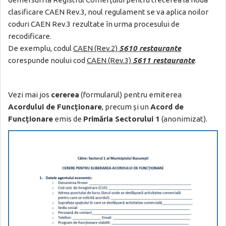
clasificare CAEN Rev.3, noul regulament se va aplica noilor
coduri CAEN Rev.3 rezultate în urma procesului de
recodificare.
De exemplu, codul
CAEN (Rev.2)
5610 restaurante
corespunde noului cod
CAEN (Rev.3)
5611 restaurante
.
Vezi mai jos
cererea
(formularul) pentru emiterea
Acordului de Funcționare
, precum și un
Acord de
Funcționare
emis de
Primăria Sectorului 1
(anonimizat).