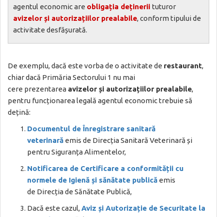
agentul economic are
obligația deținerii
tuturor
avizelor și autorizațiilor prealabile
, conform tipului de
activitate desfășurată.
De exemplu, dacă este vorba de o activitate de
restaurant
,
chiar dacă Primăria Sectorului 1 nu mai
cere prezentarea
avizelor și autorizațiilor prealabile
,
pentru funcționarea legală agentul economic trebuie să
dețină:
Documentul de Înregistrare sanitară
veterinară
emis de Direcția Sanitară Veterinară și
pentru Siguranța Alimentelor,
Notificarea de Certificare a conformității cu
normele de Igienă și sănătate publică
emis
de Direcția de Sănătate Publică,
Dacă este cazul,
Aviz și Autorizație de Securitate la