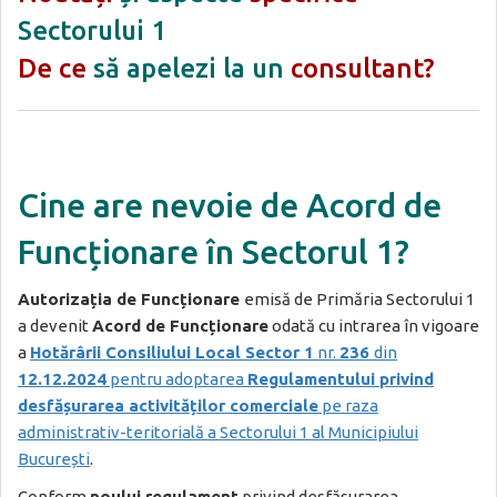
Sectorului 1
De ce
să apelezi la un
consultant?
Cin
e are nevo
ie de Acord de
Funcționare în Sectorul 1?
Autorizația de Funcționare
emisă de Primăria Sectorului 1
a devenit
Acord de Funcționare
odată cu intrarea în vigoare
a
Hotărârii Consiliului Local Sector 1
nr.
236
din
12.12.2024
pentru adoptarea
Regulamentului privind
desfășurarea activităților comerciale
pe raza
administrativ-teritorială a Sectorului 1 al Municipiului
București
.
Conform
noului regulament
privind desfășurarea