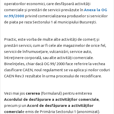
operatorilor economici, care desfășoară activități
comerciale și prestări de servicii prevăzute în
Anexa la OG
nr.99/2000
privind comercializarea produselor si serviciilor
de piata pe raza Sectorului 1 al municipiului București.
Practic, este vorba de multe alte activități de comerț și
prestări servicii, cum ar fi cele ale magazinelor de orice fel,
servicii de înfrumusețare, vulcanizări, service auto,
întreținere corporală, sau alte activități comerciale.
Bineînțeles, chiar dacă OG 99/ 2000 face referire la vechea
clasificare CAEN, noul regulament se va aplica și noilor coduri
CAEN Rev.3 rezultate în urma procesului de recodificare.
Vezi mai jos
cererea
(formularul) pentru emiterea
Acordului de desfășurare a activităților comerciale
,
precum și un
Acord de desfășurare a activităților
comercial
e emis de Primăria Sectorului 1 (anonimizat).