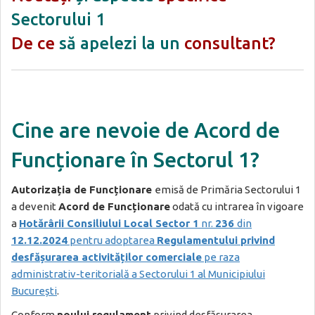
Sectorului 1
De ce
să apelezi la un
consultant?
Cin
e are nevo
ie de Acord de
Funcționare în Sectorul 1?
Autorizația de Funcționare
emisă de Primăria Sectorului 1
a devenit
Acord de Funcționare
odată cu intrarea în vigoare
a
Hotărârii Consiliului Local Sector 1
nr.
236
din
12.12.2024
pentru adoptarea
Regulamentului privind
desfășurarea activităților comerciale
pe raza
administrativ-teritorială a Sectorului 1 al Municipiului
București
.
Conform
noului regulament
privind desfășurarea