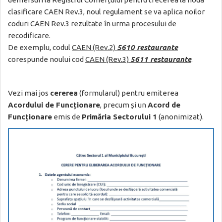
clasificare CAEN Rev.3, noul regulament se va aplica noilor
coduri CAEN Rev.3 rezultate în urma procesului de
recodificare.
De exemplu, codul
CAEN (Rev.2)
5610 restaurante
corespunde noului cod
CAEN (Rev.3)
5611 restaurante
.
Vezi mai jos
cererea
(formularul) pentru emiterea
Acordului de Funcționare
, precum și un
Acord de
Funcționare
emis de
Primăria Sectorului 1
(anonimizat).