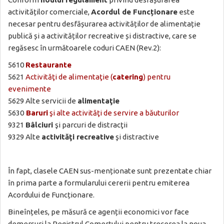
activităților comerciale,
Acordul de Funcționare
este
necesar pentru desfășurarea activităților de alimentație
publică și a activităților recreative și distractive, care se
regăsesc în următoarele coduri CAEN (Rev.2):
5610
Restaurante
5621
Activităţi de alimentaţie (
catering
) pentru
evenimente
5629 Alte servicii de
alimentaţie
5630
Baruri
şi alte activităţi de servire a băuturilor
9321
Bâlciuri
şi parcuri de distracţii
9329 Alte
activităţi recreative
şi distractive
În fapt, clasele CAEN sus-menționate sunt prezentate chiar
în prima parte a formularului cererii pentru emiterea
Acordului de Funcționare.
Bineînțeles, pe măsură ce agenții economici vor face
demersuri la Registrul Comerțului pentru trecerea la noua