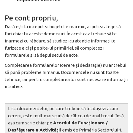
Pe cont propriu,
Dacă ești la început și bugetul e mai mic, ai putea alege să
faci chiar tu aceste demersuri. În acest caz trebuie să te
înarmezi cu răbdare, să studiezi cu atenție informațiile
furizate aici și pe site-ul primăriei, să completezi
formularele și să depui setul de acte.
Completarea formularelor (cerere și declarație) nu ar trebui
să pună probleme nimănui. Documentele nu sunt foarte
tehnice, iar pentru completarea lor sunt necesare informații
intuitive.
Lista documentelor, pe care trebuie să le atașezi acum
cererii, este mult mai scurtă decât cea de anul trecut, însă,
așa cum scrie chiar pe
Acordul de Funcționare /
Desfășurare a Activității
emis de Primăria Sectorului 1
,