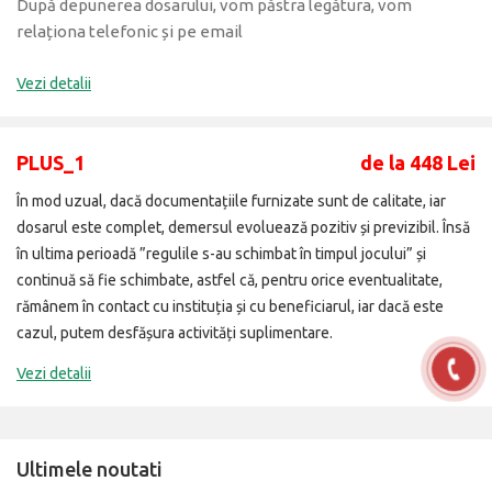
După depunerea dosarului, vom păstra legătura, vom
relaționa telefonic și pe email
Vezi detalii
PLUS_1
de la 448 Lei
În mod uzual, dacă documentațiile furnizate sunt de calitate, iar
dosarul este complet, demersul evoluează pozitiv și previzibil. Însă
în ultima perioadă ”regulile s-au schimbat în timpul jocului” și
continuă să fie schimbate, astfel că, pentru orice eventualitate,
rămânem în contact cu instituția și cu beneficiarul, iar dacă este
cazul, putem desfășura activități suplimentare.
Vezi detalii
Ultimele noutati