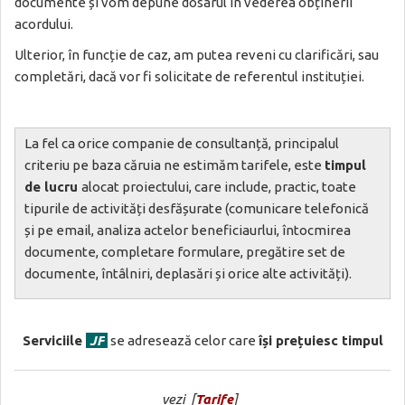
documente și vom depune dosarul în vederea obținerii
acordului.
Ulterior, în funcție de caz, am putea reveni cu clarificări, sau
completări, dacă vor fi solicitate de referentul instituției.
La fel ca orice companie de consultanță, principalul
criteriu pe baza căruia ne estimăm tarifele, este
timpul
de lucru
alocat proiectului, care include, practic, toate
tipurile de activități desfășurate (comunicare telefonică
și pe email, analiza actelor beneficiaurlui, întocmirea
documente, completare formulare, pregătire set de
documente, întâlniri, deplasări și orice alte activități).
Serviciile
JF
se adresează celor care
își prețuiesc timpul
vezi [
Tarife
]