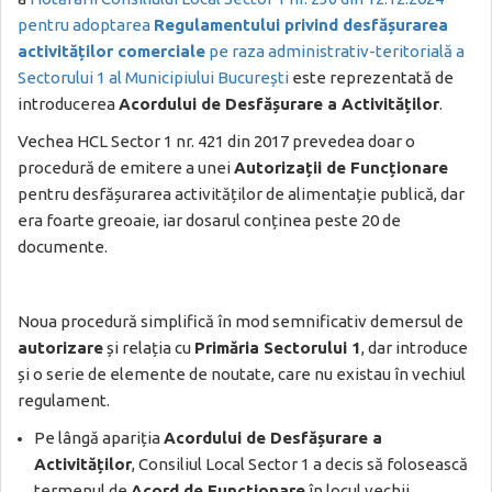
pentru adoptarea
Regulamentului privind desfășurarea
activităților comerciale
pe raza administrativ-teritorială a
Sectorului 1 al Municipiului București
este reprezentată de
introducerea
Acordului de Desfășurare a Activităților
.
Vechea HCL Sector 1 nr. 421 din 2017 prevedea doar o
procedură de emitere a unei
Autorizații de Funcționare
pentru desfășurarea activităților de alimentație publică, dar
era foarte greoaie, iar dosarul conținea peste 20 de
documente.
Noua procedură simplifică în mod semnificativ demersul de
autorizare
și relația cu
Primăria Sectorului 1
, dar introduce
și o serie de elemente de noutate, care nu existau în vechiul
regulament.
Pe lângă apariția
Acordului de Desfășurare a
Activităților
, Consiliul Local Sector 1 a decis să folosească
termenul de
Acord de Funcționare
în locul vechii