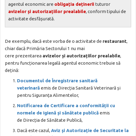
agentul economic are
obligația deținerii
tuturor
avizelor și autorizațiilor prealabile
, conform tipului de
activitate desfășurată.
De exemplu, dacă este vorba de o activitate de
restaurant
,
chiar dacă Primăria Sectorului 1 nu mai
cere prezentarea
avizelor și autorizațiilor prealabile
,
pentru funcționarea legală agentul economic trebuie să
dețină:
Documentul de Înregistrare sanitară
veterinară
emis de Direcția Sanitară Veterinară și
pentru Siguranța Alimentelor,
Notificarea de Certificare a conformității cu
normele de Igienă și sănătate publică
emis
de Direcția de Sănătate Publică,
Dacă este cazul,
Aviz și Autorizație de Securitate la