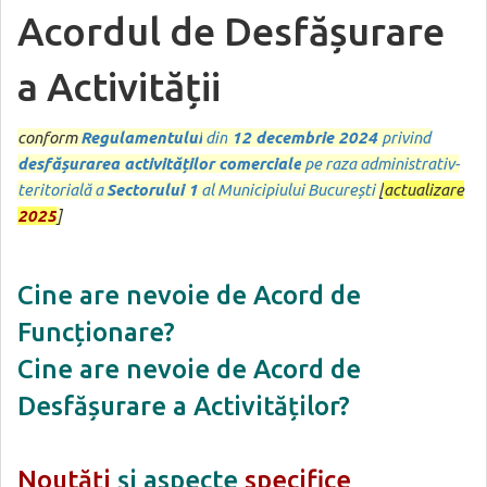
Acordul de Desfășurare
a Activității
conform
Regulamentului
din
12 decembrie 2024
privind
desfășurarea activităților comerciale
pe raza administrativ-
teritorială a
Sectorului 1
al Municipiului București
[
actualizare
2025
]
Cine are nevoie de Acord de
Funcționare?
Cine are nevoie de Acord de
Desfășurare a Activităților?
Noutăți
și aspecte
specifice