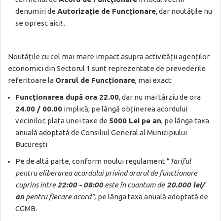
denumiri de
Autorizație de Funcționare
, dar noutățile nu
se opresc aici!..
Noutățile cu cel mai mare impact asupra activității agenților
economici din Sectorul 1 sunt reprezentate de prevederile
referitoare la
Orarul de Funcționare
, mai exact:
Funcționarea după ora 22.00
, dar nu mai târziu de ora
24.00 / 00.00
implică, pe lângă obținerea acordului
vecinilor, plata unei taxe de
5000 Lei pe an
, pe lânga taxa
anuală adoptată de Consiliul General al Municipiului
București.
Pe de altă parte, conform noului regulament ”
Tariful
pentru eliberarea acordului privind orarul de functionare
cuprins intre
22:00 - 08:00
este în cuantum de
20.000 lei/
an
pentru fiecare acord”,
pe lânga taxa anuală adoptată de
CGMB.