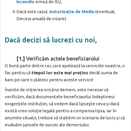
Incendiu
emisă de ISU,
Dacă este cazul,
Autorizație de Mediu
(eventual,
Decizia anuală de vizare).
Dacă decizi să lucrezi cu noi,
[1.]
Verificăm actele beneficiarului
O bună parte dintre cei, care apelează la serviciile noastre, o
fac pentru că
timpul lor este mai prețios
decât suma de
bani pe care o plătesc pentru aceste servicii!
Înainte de inițierea oricărui demers, este necesar să
verificăm, dacă documentele beneficiaurlui îndeplinesc
exigențele instituției, să vedem dacă lipsește ceva și dacă
există vreo soluție legală pentru a compensa lipsa, iar în
anumite situații, trebuie să stabilim un scenariu de lucru și să
evaluăm șansele de succes ale demersului.