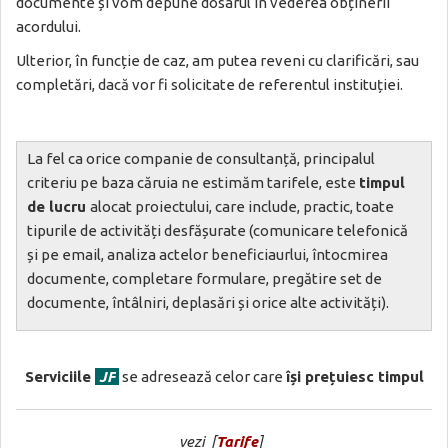
documente și vom depune dosarul în vederea obținerii
acordului.
Ulterior, în funcție de caz, am putea reveni cu clarificări, sau
completări, dacă vor fi solicitate de referentul instituției.
La fel ca orice companie de consultanță, principalul
criteriu pe baza căruia ne estimăm tarifele, este
timpul
de lucru
alocat proiectului, care include, practic, toate
tipurile de activități desfășurate (comunicare telefonică
și pe email, analiza actelor beneficiaurlui, întocmirea
documente, completare formulare, pregătire set de
documente, întâlniri, deplasări și orice alte activități).
Serviciile
JF
se adresează celor care
își prețuiesc timpul
vezi [
Tarife
]