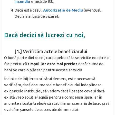
Incendiu
emisă de ISU,
Dacă este cazul,
Autorizație de Mediu
(eventual,
Decizia anuală de vizare).
Dacă decizi să lucrezi cu noi,
[1.]
Verificăm actele beneficiarului
O bună parte dintre cei, care apelează la serviciile noastre, o
fac pentru că
timpul lor este mai prețios
decât suma de
bani pe care o plătesc pentru aceste servicii!
Înainte de inițierea oricărui demers, este necesar să
verificăm, dacă documentele beneficiaurlui îndeplinesc
exigențele instituției, să vedem dacă lipsește ceva și dacă
există vreo soluție legală pentru a compensa lipsa, iar în
anumite situații, trebuie să stabilim un scenariu de lucru și să
evaluăm șansele de succes ale demersului.