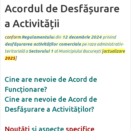
Acordul de Desfășurare
a Activității
conform
Regulamentului
din
12 decembrie 2024
privind
desfășurarea activităților comerciale
pe raza administrativ-
teritorială a
Sectorului 1
al Municipiului București
[
actualizare
2025
]
Cine are nevoie de Acord de
Funcționare?
Cine are nevoie de Acord de
Desfășurare a Activităților?
Noutăți
și aspecte
specifice