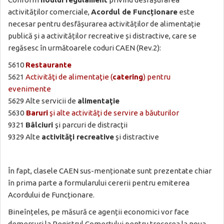
activităților comerciale,
Acordul de Funcționare
este
necesar pentru desfășurarea activităților de alimentație
publică și a activităților recreative și distractive, care se
regăsesc în următoarele coduri CAEN (Rev.2):
5610
Restaurante
5621
Activităţi de alimentaţie (
catering
) pentru
evenimente
5629 Alte servicii de
alimentaţie
5630
Baruri
şi alte activităţi de servire a băuturilor
9321
Bâlciuri
şi parcuri de distracţii
9329 Alte
activităţi recreative
şi distractive
În fapt, clasele CAEN sus-menționate sunt prezentate chiar
în prima parte a formularului cererii pentru emiterea
Acordului de Funcționare.
Bineînțeles, pe măsură ce agenții economici vor face
demersuri la Registrul Comerțului pentru trecerea la noua