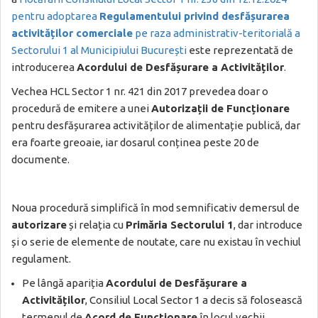
pentru adoptarea
Regulamentului privind desfășurarea
activităților comerciale
pe raza administrativ-teritorială a
Sectorului 1 al Municipiului București
este reprezentată de
introducerea
Acordului de Desfășurare a Activităților
.
Vechea HCL Sector 1 nr. 421 din 2017 prevedea doar o
procedură de emitere a unei
Autorizații de Funcționare
pentru desfășurarea activităților de alimentație publică, dar
era foarte greoaie, iar dosarul conținea peste 20 de
documente.
Noua procedură simplifică în mod semnificativ demersul de
autorizare
și relația cu
Primăria Sectorului 1
, dar introduce
și o serie de elemente de noutate, care nu existau în vechiul
regulament.
Pe lângă apariția
Acordului de Desfășurare a
Activităților
, Consiliul Local Sector 1 a decis să folosească
termenul de
Acord de Funcționare
în locul vechii