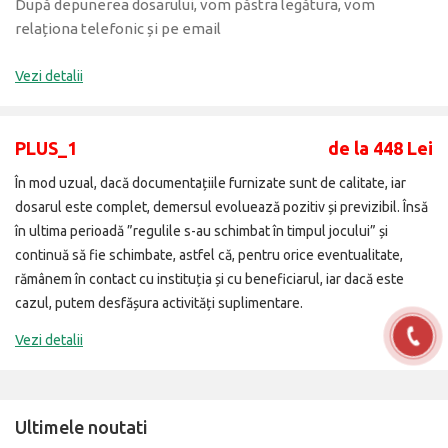
După depunerea dosarului, vom păstra legătura, vom
relaționa telefonic și pe email
Vezi detalii
PLUS_1
de la 448 Lei
În mod uzual, dacă documentațiile furnizate sunt de calitate, iar
dosarul este complet, demersul evoluează pozitiv și previzibil. Însă
în ultima perioadă ”regulile s-au schimbat în timpul jocului” și
continuă să fie schimbate, astfel că, pentru orice eventualitate,
rămânem în contact cu instituția și cu beneficiarul, iar dacă este
cazul, putem desfășura activități suplimentare.
Vezi detalii
Ultimele noutati