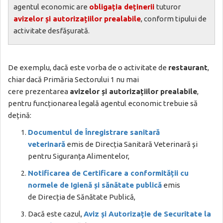
agentul economic are
obligația deținerii
tuturor
avizelor și autorizațiilor prealabile
, conform tipului de
activitate desfășurată.
De exemplu, dacă este vorba de o activitate de
restaurant
,
chiar dacă Primăria Sectorului 1 nu mai
cere prezentarea
avizelor și autorizațiilor prealabile
,
pentru funcționarea legală agentul economic trebuie să
dețină:
Documentul de Înregistrare sanitară
veterinară
emis de Direcția Sanitară Veterinară și
pentru Siguranța Alimentelor,
Notificarea de Certificare a conformității cu
normele de Igienă și sănătate publică
emis
de Direcția de Sănătate Publică,
Dacă este cazul,
Aviz și Autorizație de Securitate la