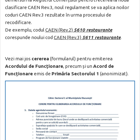
clasificare CAEN Rev.3, noul regulament se va aplica noilor
coduri CAEN Rev.3 rezultate în urma procesului de
recodificare.
De exemplu, codul
CAEN (Rev.2)
5610 restaurante
corespunde noului cod
CAEN (Rev.3)
5611 restaurante
.
Vezi mai jos
cererea
(formularul) pentru emiterea
Acordului de Funcționare
, precum și un
Acord de
Funcționare
emis de
Primăria Sectorului 1
(anonimizat).