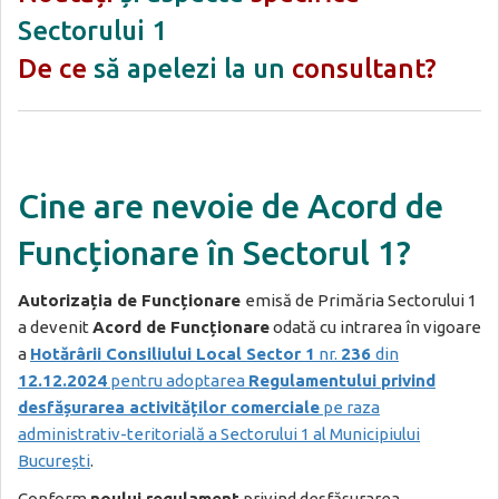
Sectorului 1
De ce
să apelezi la un
consultant?
Cin
e are nevo
ie de Acord de
Funcționare în Sectorul 1?
Autorizația de Funcționare
emisă de Primăria Sectorului 1
a devenit
Acord de Funcționare
odată cu intrarea în vigoare
a
Hotărârii Consiliului Local Sector 1
nr.
236
din
12.12.2024
pentru adoptarea
Regulamentului privind
desfășurarea activităților comerciale
pe raza
administrativ-teritorială a Sectorului 1 al Municipiului
București
.
Conform
noului regulament
privind desfășurarea