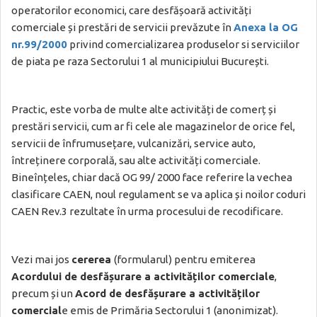
operatorilor economici, care desfășoară activități
comerciale și prestări de servicii prevăzute în
Anexa la OG
nr.99/2000
privind comercializarea produselor si serviciilor
de piata pe raza Sectorului 1 al municipiului București.
Practic, este vorba de multe alte activități de comerț și
prestări servicii, cum ar fi cele ale magazinelor de orice fel,
servicii de înfrumusețare, vulcanizări, service auto,
întreținere corporală, sau alte activități comerciale.
Bineînțeles, chiar dacă OG 99/ 2000 face referire la vechea
clasificare CAEN, noul regulament se va aplica și noilor coduri
CAEN Rev.3 rezultate în urma procesului de recodificare.
Vezi mai jos
cererea
(formularul) pentru emiterea
Acordului de desfășurare a activităților comerciale
,
precum și un
Acord de desfășurare a activităților
comercial
e emis de Primăria Sectorului 1 (anonimizat).