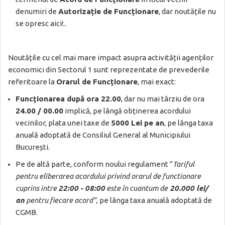
denumiri de
Autorizație de Funcționare
, dar noutățile nu
se opresc aici!..
Noutățile cu cel mai mare impact asupra activității agenților
economici din Sectorul 1 sunt reprezentate de prevederile
referitoare la
Orarul de Funcționare
, mai exact:
Funcționarea după ora 22.00
, dar nu mai târziu de ora
24.00 / 00.00
implică, pe lângă obținerea acordului
vecinilor, plata unei taxe de
5000 Lei pe an
, pe lânga taxa
anuală adoptată de Consiliul General al Municipiului
București.
Pe de altă parte, conform noului regulament ”
Tariful
pentru eliberarea acordului privind orarul de functionare
cuprins intre
22:00 - 08:00
este în cuantum de
20.000 lei/
an
pentru fiecare acord”,
pe lânga taxa anuală adoptată de
CGMB.