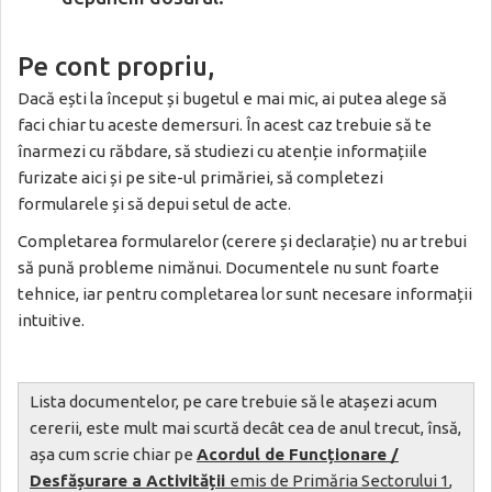
Pe cont propriu,
Dacă ești la început și bugetul e mai mic, ai putea alege să
faci chiar tu aceste demersuri. În acest caz trebuie să te
înarmezi cu răbdare, să studiezi cu atenție informațiile
furizate aici și pe site-ul primăriei, să completezi
formularele și să depui setul de acte.
Completarea formularelor (cerere și declarație) nu ar trebui
să pună probleme nimănui. Documentele nu sunt foarte
tehnice, iar pentru completarea lor sunt necesare informații
intuitive.
Lista documentelor, pe care trebuie să le atașezi acum
cererii, este mult mai scurtă decât cea de anul trecut, însă,
așa cum scrie chiar pe
Acordul de Funcționare /
Desfășurare a Activității
emis de Primăria Sectorului 1
,